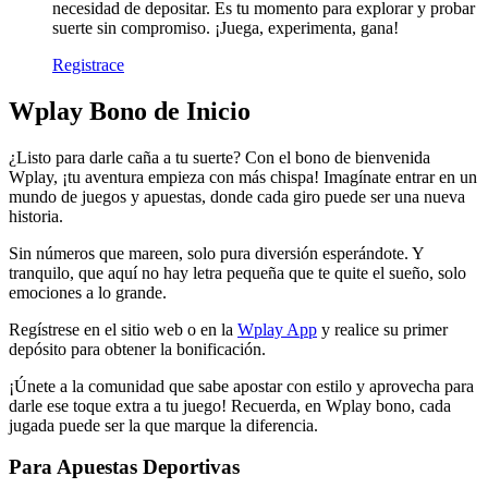
necesidad de depositar. Es tu momento para explorar y probar
suerte sin compromiso. ¡Juega, experimenta, gana!
Registrace
Wplay Bono de Inicio
¿Listo para darle caña a tu suerte? Con el bono de bienvenida
Wplay, ¡tu aventura empieza con más chispa! Imagínate entrar en un
mundo de juegos y apuestas, donde cada giro puede ser una nueva
historia.
Sin números que mareen, solo pura diversión esperándote. Y
tranquilo, que aquí no hay letra pequeña que te quite el sueño, solo
emociones a lo grande.
Regístrese en el sitio web o en la
Wplay App
y realice su primer
depósito para obtener la bonificación.
¡Únete a la comunidad que sabe apostar con estilo y aprovecha para
darle ese toque extra a tu juego! Recuerda, en Wplay bono, cada
jugada puede ser la que marque la diferencia.
Para Apuestas Deportivas