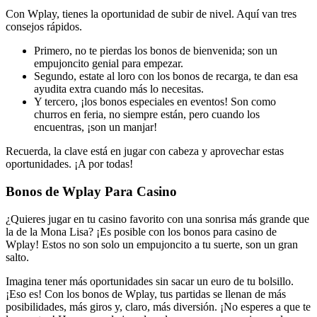
Con Wplay, tienes la oportunidad de subir de nivel. Aquí van tres
consejos rápidos.
Primero, no te pierdas los bonos de bienvenida; son un
empujoncito genial para empezar.
Segundo, estate al loro con los bonos de recarga, te dan esa
ayudita extra cuando más lo necesitas.
Y tercero, ¡los bonos especiales en eventos! Son como
churros en feria, no siempre están, pero cuando los
encuentras, ¡son un manjar!
Recuerda, la clave está en jugar con cabeza y aprovechar estas
oportunidades. ¡A por todas!
Bonos de Wplay Para Casino
¿Quieres jugar en tu casino favorito con una sonrisa más grande que
la de la Mona Lisa? ¡Es posible con los bonos para casino de
Wplay! Estos no son solo un empujoncito a tu suerte, son un gran
salto.
Imagina tener más oportunidades sin sacar un euro de tu bolsillo.
¡Eso es! Con los bonos de Wplay, tus partidas se llenan de más
posibilidades, más giros y, claro, más diversión. ¡No esperes a que te