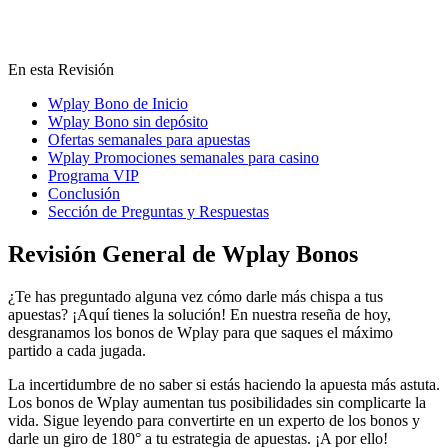
En esta Revisión
Wplay Bono de Inicio
Wplay Bono sin depósito
Ofertas semanales para apuestas
Wplay Promociones semanales para casino
Programa VIP
Conclusión
Sección de Preguntas y Respuestas
Revisión General de Wplay Bonos
¿Te has preguntado alguna vez cómo darle más chispa a tus
apuestas? ¡Aquí tienes la solución! En nuestra reseña de hoy,
desgranamos los bonos de Wplay para que saques el máximo
partido a cada jugada.
La incertidumbre de no saber si estás haciendo la apuesta más astuta.
Los bonos de Wplay aumentan tus posibilidades sin complicarte la
vida. Sigue leyendo para convertirte en un experto de los bonos y
darle un giro de 180° a tu estrategia de apuestas. ¡A por ello!