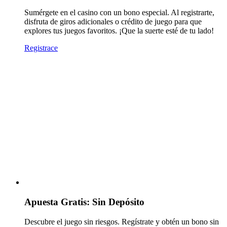
Sumérgete en el casino con un bono especial. Al registrarte,
disfruta de giros adicionales o crédito de juego para que
explores tus juegos favoritos. ¡Que la suerte esté de tu lado!
Registrace
Apuesta Gratis: Sin Depósito
Descubre el juego sin riesgos. Regístrate y obtén un bono sin