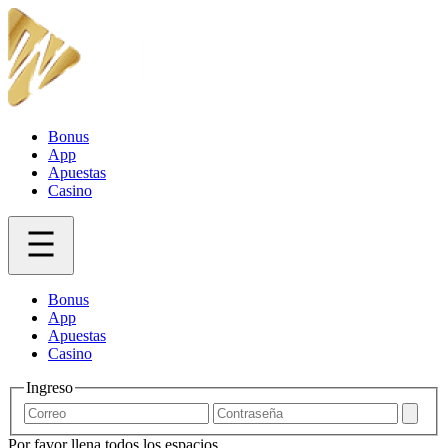
Bonus
App
Apuestas
Casino
Bonus
App
Apuestas
Casino
Ingreso
Por favor llena todos los espacios