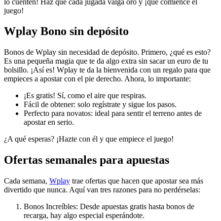
lo cuenten! Haz que cada jugada valga oro y ¡que comience el
juego!
Wplay Bono sin depósito
Bonos de Wplay sin necesidad de depósito. Primero, ¿qué es esto?
Es una pequeña magia que te da algo extra sin sacar un euro de tu
bolsillo. ¡Así es! Wplay te da la bienvenida con un regalo para que
empieces a apostar con el pie derecho. Ahora, lo importante:
¡Es gratis! Sí, como el aire que respiras.
Fácil de obtener: solo regístrate y sigue los pasos.
Perfecto para novatos: ideal para sentir el terreno antes de
apostar en serio.
¿A qué esperas? ¡Hazte con él y que empiece el juego!
Ofertas semanales para apuestas
Cada semana,
Wplay
trae ofertas que hacen que apostar sea más
divertido que nunca. Aquí van tres razones para no perdérselas:
Bonos Increíbles: Desde apuestas gratis hasta bonos de
recarga, hay algo especial esperándote.